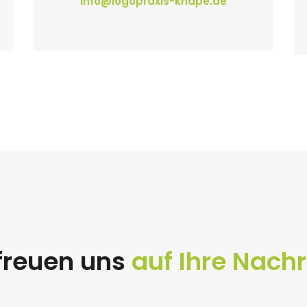
info@logopraxis-knape.de
freuen uns
auf Ihre Nachr